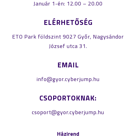
Január 1-én: 12.00 – 20.00
ELÉRHETŐSÉG
ETO Park földszint 9027 Győr, Nagysándor
József utca 31.
EMAIL
info@gyor.cyberjump.hu
CSOPORTOKNAK:
csoport@gyor.cyberjump.hu
Házirend