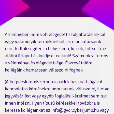
Amennyiben nem volt elégedett szolgáltatásunkkal
vagy valamelyik termékünkkel, és munkatársaink
nem tudtak segíteni a helyszínen, kérjük, töltse ki az
alábbi űrlapot és küldje el nekünk! Számunkra fontos
a véleménye és elégedettsége. Észrevételére
kollégáink hamarosan válaszolni fognak.
(A helpdesk rendszerben a park kihasználtságával
kapcsolatos kérdésekre nem tudunk válaszolni, illetve
jegyvásárlást vagy egyéb foglalási kérelmet sem tud
innen intézni. Ilyen típusú kérésekkel továbbra is
keresse kollégáinkat az info@gyor.cyberjump.hu vagy