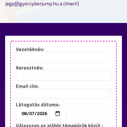
jegy@gyor.cyberjump.hu a címen!)
Vezetéknév:
Keresztnév:
Email cím:
Látogatás dátuma:
Válasszon az alábbi témakörök közül -